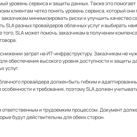
ый уровень сервиса и защиты данных. Также это помогае
воим клиентам четко понять уровень сервиса, который они
т заказчикам минимизировать риски и улучшить качество с
ть SLA разных провайдеров облачных услуг и выбирать на
е того, SLA может помочь заказчикам в получении компенс
говора.
 снижении затрат на ИТ-инфраструктуру. Заказчикам не ну
ля обеспечения высокого уровня доступности и защиты да
х услуг.
облачного провайдера должен быть гибким и адаптированны
 особенности и требования, поэтому SLA должен учитыват
я ответственным и трудоемким процессом. Документ долж
орые будут действительны для обеих сторон.