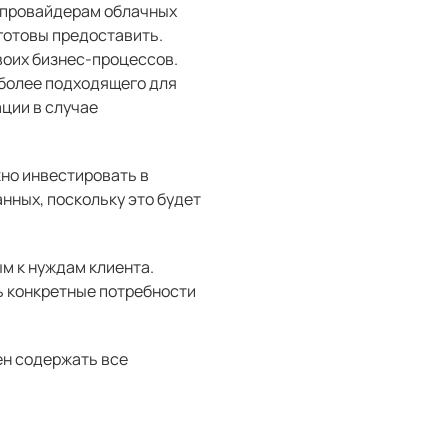
т провайдерам облачных
 готовы предоставить.
воих бизнес-процессов.
иболее подходящего для
ации в случае
жно инвестировать в
нных, поскольку это будет
м к нуждам клиента.
ь конкретные потребности
ен содержать все