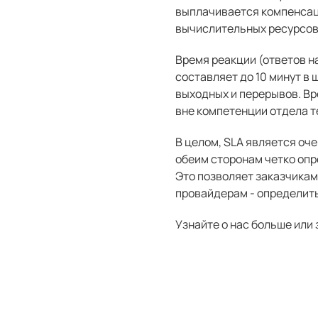
выплачивается компенсац
вычислительных ресурсов
Время реакции (ответов 
составляет до 10 минут в
выходных и перерывов. Вр
вне компетенции отдела т
В целом, SLA является оч
обеим сторонам четко опр
Это позволяет заказчикам
провайдерам - определить,
Узнайте о нас больше или 