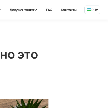
Документация
FAQ
Контакты
RU
▾
зно это