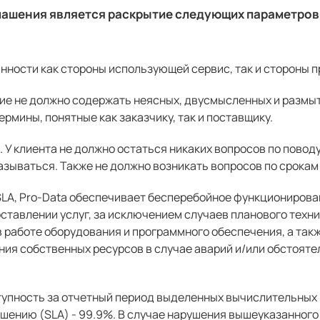
лашения является раскрытие следующих параметров
нности как стороны использующей сервис, так и стороны 
ние не должно содержать неясных, двусмысленных и размы
рмины, понятные как заказчику, так и поставщику.
У клиента не должно остаться никаких вопросов по поводу 
казываться. Также не должно возникать вопросов по срокам
LA, Pro-Data обеспечивает бесперебойное функционирова
ставлении услуг, за исключением случаев планового техн
в работе оборудования и программного обеспечения, а так
ия собственных ресурсов в случае аварий и/или обстоят
тупность за отчетный период выделенных вычислительных
ению (SLA) - 99.9%. В случае нарушения вышеуказанного 