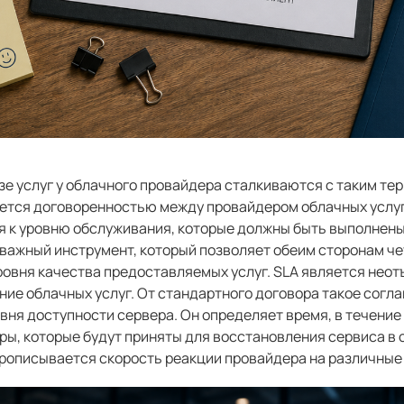
е услуг у облачного провайдера сталкиваются с таким терм
яется договоренностью между провайдером облачных услуг
 к уровню обслуживания, которые должны быть выполнены
 важный инструмент, который позволяет обеим сторонам че
ровня качества предоставляемых услуг. SLA является нео
ние облачных услуг. От стандартного договора такое согл
ня доступности сервера. Он определяет время, в течение
еры, которые будут приняты для восстановления сервиса в 
прописывается скорость реакции провайдера на различные